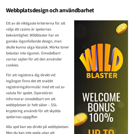
Webbplatsdesign och användbarhet
Ett av de viktigaste kriterierna för att
välja ett casino är spelarnas
bekvämlighet. Wildblaster har en
ganska iögonfallande design, man
skulle kunna säga klassisk. Mörka toner
belastar inte ögonen. Omedelbart
varnar sajten för att den använder
cookies.
För att registrera dig direkt vid
ingången finns det ett snabbt
registreringsformulär med ett val av
valuta för spelet. Operatören
informerar omedelbart om att
webbplatsen är helt säker – SSL-
kryptering används för att skydda
spelarnas uppgifter.
Alla spel kan ses direkt på webbplatsen.
Men du kan inte spela utan att