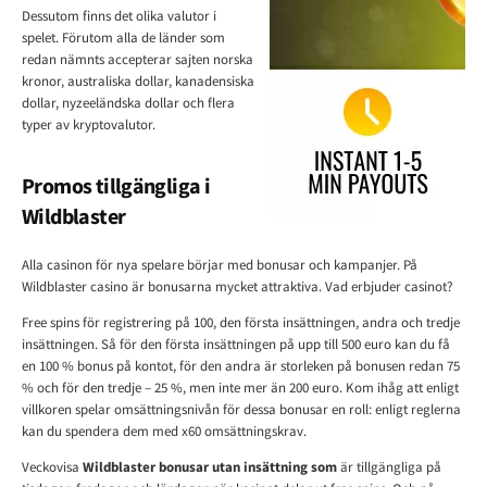
Dessutom finns det olika valutor i
spelet. Förutom alla de länder som
redan nämnts accepterar sajten norska
kronor, australiska dollar, kanadensiska
dollar, nyzeeländska dollar och flera
typer av kryptovalutor.
Promos tillgängliga i
Wildblaster
Alla casinon för nya spelare börjar med bonusar och kampanjer. På
Wildblaster casino är bonusarna mycket attraktiva. Vad erbjuder casinot?
Free spins för registrering på 100, den första insättningen, andra och tredje
insättningen. Så för den första insättningen på upp till 500 euro kan du få
en 100 % bonus på kontot, för den andra är storleken på bonusen redan 75
% och för den tredje – 25 %, men inte mer än 200 euro. Kom ihåg att enligt
villkoren spelar omsättningsnivån för dessa bonusar en roll: enligt reglerna
kan du spendera dem med x60 omsättningskrav.
Veckovisa
Wildblaster bonusar utan insättning som
är tillgängliga på