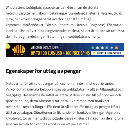
Wildblasters webbplats accepterar bankkort från de största
betalningssystemen, liksom betalningar via onlinetjänsterna Neteller, Skrill,
Qiwi, banköverföringar samt överföringar från många
kryptovalutaplånböcker (Bitcoin, Ethereum, Litecoin, Dogecoin). För varje
land kan listan över betalningsmetoder variera, så det är bättre att utforska
den i förväg i avdelningen Betalningar i webbplatsens meny.
Egenskaper för uttag av pengar
Metoderna för att ta ut pengar på kasinon är inte mindre varierande.
Villkor och maximala belopp anges på webbplatsen – allt är tillgängligt och
begripligt. Det snabbaste sättet är att ta ut dina vinster till plånböcker och
tjänster online, detta alternativ tar bara 1-2 timmar. Men bankkort
behandlas mycket längre. För dem är villkoren för uttag av pengar från 1
till 3 arbetsdagar. Situationen är liknande för banköverföringar. Ägare av
kryptovalutor är mer lyckligt lottade: deras vinster på någon av de angivna
typerna av valutor kan tas emot inom ett par timmar.