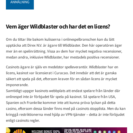
ANMÄLNING
Vem äger Wildblaster och har det en licens?
Om du tittar lite bakom kulisserna i onlinespelbranschen kan du lätt
upptäcka att Direx N.V. är ägare till Wlidblaster. Den här operatören äger
mer än en spelinrättning. Vissa av dem har mycket negativa recensioner,
medan andra, inklusive Wlidblaster, har mestadels positiva recensioner.
Casinots ägare är själv en medelstor spelleverantör. Wlidblaster har en
licens, kasinot var licensierat i Curacao. Det innebär att det är ganska
säkert att spela på det, eftersom kraven för en sådan licens är mycket
imponerande.
Samtidigt uppger kasinots webbplats att endast spelare från länder där
onlinespel inte är förbjudet får spela på kasinot. Så spelare från USA,
Spanien och Frankrike kommer inte att kunna pröva lyckan på detta
casino, eftersom dessa länder finns med på casinots stopplista. Men du kan
kringgå restriktionerna med hjälp av VPN-tjänster – detta är inte förbjudet
enligt casinots regler.