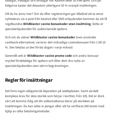
tisdagar, fredagar och lördagar när kasinot delar ut free spins. Och på
helgerna kastar det dessutom ytterligare 55 % ovanpå insättningen.
Vill du ha ännu mer? Om du efter registreringen ger tillstånd att ta emot
nyhetsbrev via e-post från kasinot eller SMS-erbjudanden kommer du att få
regelbundna
Wildblaster casino bonuskoder utan insättning
. Detta är
specialerbjudanden för auktoriserade spelare.
Och om du utöver
Wildblaster casino bonuskoder
även använder
cashback-alternativet, varierar den månatliga casinobonusen från 1 till 10
%. Den betalas ut den första dagen i varje månad.
Generellt sett är
Wildblaster casino promo code
och andra bonusar
mycket fördelaktiga för spelare och låter dem dra nytta av
specialerbjudanden utan större begränsningar.
Regler för insättningar
Det finns ingen obligatorisk deposition på webbplatsen. Samt särskilt
komplexa krav för dess storlek som börjar i korthet, från 10$. Det är dock
värt att komma ihåg att din välkomstbonus beror på storleken på
insättningen. Du kan sätta in pengar efter att ha verifierat ditt konto med
hjälp av olika betalningsmetoder.