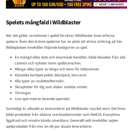
Spelets mångfald i Wildblaster
När det gäller variationen i spelet förvånar Wlidblaster även erfarna
spelare. Även den kräsne spelaren har en plats att ströva omkring på här.
Webbplatsen innehåller följande kategorier av spel:
En mängd olika slots och enarmade banditer, både klassiker från alla
casinon och nyheter inom spelbranschen.
Många olika typer av bingo och keno för lottovänner.
Klassiska kortspel poker, blackjack, baccarat.
Alla typer av roulettealternativ.
Skraplotter för dig som älskar snabba vinster.
Tärningar.
Live-spel med en levande operatör.
Samtidigt är utbudet av leverantörer på Wlidblaster mycket stort. Det finns
både produkter från sådana marknadsmonster som NetEnt, Enorphina
Yggdrasil och mindre kända utvecklare. Generellt sett innehåller sajten
spelprodukter från mer än ett par dussin leverantörer.