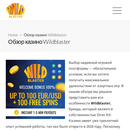
S
k
M
i
e
p
n
t
u
o
Home
> Обзор казино Wildblaster
c
Обзор казино Wildblaster
o
n
t
Выбор надежной игровой
e
платформы — обязательное
n
условие, если вы хотите
t
получить максимальное
удовольствие от азартных игр. В
нашем обзоре мы решили
представить вам все
особенности
Wildblaster
,
бренда, который является
собственностью Direx N.V.
Казино имеет уже трехлетний
опыт успешной работы, так как было открыто в 2018 году. Поскольку