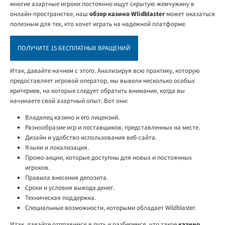
многие азартные игроки постоянно ищут скрытую жемчужину в
онлайн-пространстве, наш
обзор казино Wlidblaster
может оказаться
полезным для тех, кто хочет играть на надежной платформе.
ПОЛУЧИТЕ 15 БЕСПЛАТНЫХ ВРАЩЕНИЙ
Итак, давайте начнем с этого. Анализируя всю практику, которую
предоставляет игровой оператор, мы вывели несколько особых
критериев, на которые следует обратить внимание, когда вы
начинаете свой азартный опыт. Вот они:
Владелец казино и его лицензий.
Разнообразие игр и поставщиков, представленных на месте.
Дизайн и удобство использования веб-сайта.
Языки и локализация.
Промо-акции, которые доступны для новых и постоянных
игроков.
Правила внесения депозита.
Сроки и условия вывода денег.
Техническая поддержка.
Специальные возможности, которыми обладает Wildblaster.
Итак, давайте отправимся в путь и разберемся, что такое
казино