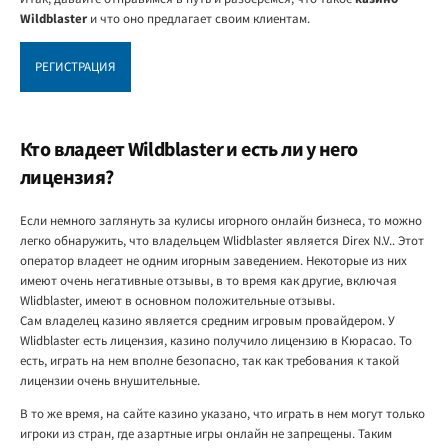
Wildblaster
и что оно предлагает своим клиентам.
РЕГИСТРАЦИЯ
Кто владеет Wildblaster и есть ли у него
лицензия?
Если немного заглянуть за кулисы игорного онлайн бизнеса, то можно
легко обнаружить, что владельцем Wlidblaster является Direx N.V.. Этот
оператор владеет не одним игорным заведением. Некоторые из них
имеют очень негативные отзывы, в то время как другие, включая
Wlidblaster, имеют в основном положительные отзывы.
Сам владелец казино является средним игровым провайдером. У
Wlidblaster есть лицензия, казино получило лицензию в Кюрасао. То
есть, играть на нем вполне безопасно, так как требования к такой
лицензии очень внушительные.
В то же время, на сайте казино указано, что играть в нем могут только
игроки из стран, где азартные игры онлайн не запрещены. Таким