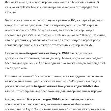
Любое казино для нового игрока начинается с бонусов и акций. В
казино Wildblaster бонусы очень привлекательны. Что предлагает
казино?
Бесплатные спины за регистрацию в размере 100, на первый депозит,
второй и третий депозиты. Так, за первый депозит до 500 евро вы
можете получить 100% бонус на счет, за второй размер бонуса
составляет уже 75%, а за третий — 25%, но не более 200 евро. Помните,
что по условиям, уровень отыгрыша для этих бонусов играет роль:
согласно правилам, вы можете потратить их с отыгрышем х60.
Еженедельные
бездепозитные бонусы Wildblaster
, которые
доступны по вторникам, пятницам и субботам, когда казино раздает
бесплатные вращения. А по выходным оно также накидывает еще 55%
сверх депозита.
Хотите еще больше? После регистрации, если вы дадите разрешение
на получение e-mail рассылок от казино или SMS-промо, вы будете
регулярно получать
бездепозитные бонусные коды Wildblaster
casino
. Это специальные предложения для авторизованных игроков.
А если, помимо
бонусных кодов Wildblaster casino
, вы также
используете опцию кешбэка, то ежемесячный кешбэк казино
составляет от 1 до 10%. Он выплачивается 1-го числа каждого месяца.