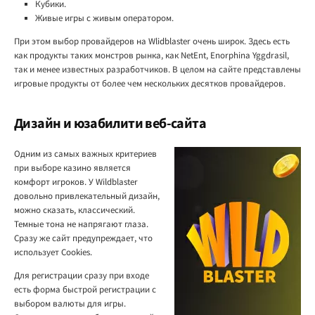
Кубики.
Живые игры с живым оператором.
При этом выбор провайдеров на Wlidblaster очень широк. Здесь есть
как продукты таких монстров рынка, как NetEnt, Enorphina Yggdrasil,
так и менее известных разработчиков. В целом на сайте представлены
игровые продукты от более чем нескольких десятков провайдеров.
Дизайн и юзабилити веб-сайта
Одним из самых важных критериев
при выборе казино является
комфорт игроков. У Wildblaster
довольно привлекательный дизайн,
можно сказать, классический.
Темные тона не напрягают глаза.
Сразу же сайт предупреждает, что
использует Cookies.
Для регистрации сразу при входе
есть форма быстрой регистрации с
выбором валюты для игры.