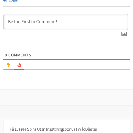
0
COMMENTS
Få 15 Free Spins Utan Insättningsbonus I WildBlaster